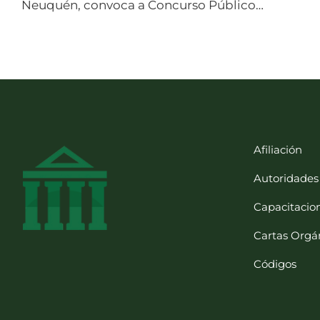
Neuquén, convoca a Concurso Público…
Afiliación
Autoridades
Capacitacio
Cartas Orgá
Códigos