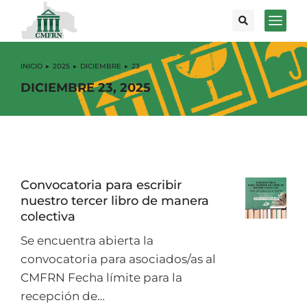
INICIO
2025
DICIEMBRE
23
Estás aquí:
DICIEMBRE 23, 2025
Convocatoria para escribir
nuestro tercer libro de manera
colectiva
Se encuentra abierta la
convocatoria para asociados/as al
CMFRN Fecha límite para la
recepción de…