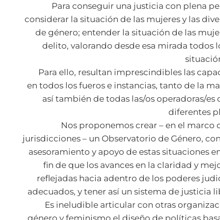
Para conseguir una justicia con plena 
considerar la situación de las mujeres y las div
de género; entender la situación de las mu
delito, valorando desde esa mirada todos l
situació
Para ello, resultan imprescindibles las cap
en todos los fueros e instancias, tanto de la ma
así también de todas las/os operadoras/es q
diferentes p
Nos proponemos crear – en el marco d
jurisdicciones – un Observatorio de Género, co
asesoramiento y apoyo de estas situaciones en 
fin de que los avances en la claridad y me
reflejadas hacia adentro de los poderes jud
adecuados, y tener así un sistema de justicia l
Es ineludible articular con otras organiza
género y feminismo el diseño de políticas bas