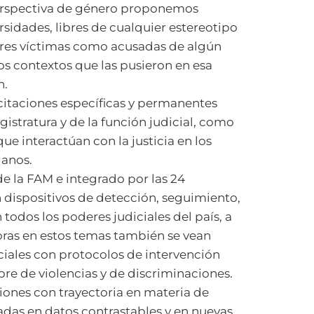
perspectiva de género proponemos
ersidades, libres de cualquier estereotipo
jeres víctimas como acusadas de algún
os contextos que las pusieron en esa
n.
acitaciones específicas y permanentes
gistratura y de la función judicial, como
ue interactúan con la justicia en los
lanos.
e la FAM e integrado por las 24
n dispositivos de detección, seguimiento,
todos los poderes judiciales del país, a
joras en estos temas también se vean
iciales con protocolos de intervención
ibre de violencias y de discriminaciones.
ciones con trayectoria en materia de
adas en datos contrastables y en nuevas