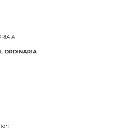
RIA A
L ORDINARIA
ior;