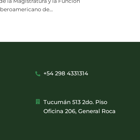
e la Magistratura y la Función
o Iberoamericano de…
+54 298 4331314
Tucumán 513 2do. Piso
Oficina 206, General Roca