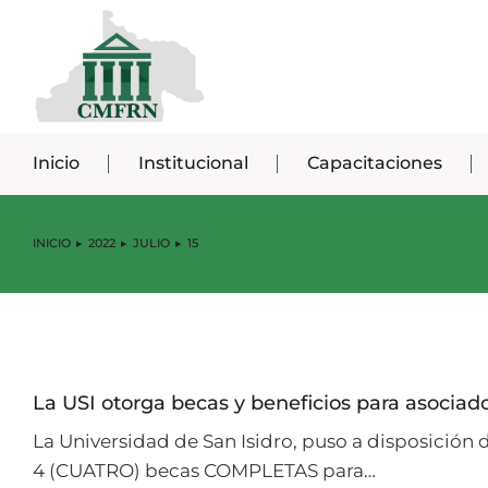
Inicio
Institucional
Capacitaciones
INICIO
2022
JULIO
15
Estás aquí:
La USI otorga becas y beneficios para asociad
La Universidad de San Isidro, puso a disposición 
4 (CUATRO) becas COMPLETAS para…