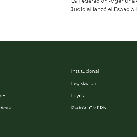
La Federación Argentina d
Judicial lanzó el Espaci
Institucional
Legislación
nes
Leyes
nicas
Padrón CMFRN