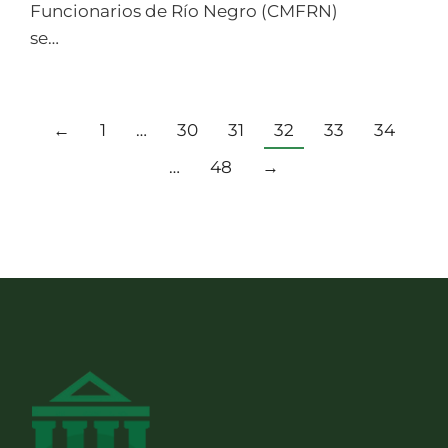
Funcionarios de Río Negro (CMFRN)
se…
←
1
…
30
31
32
33
34
…
48
→