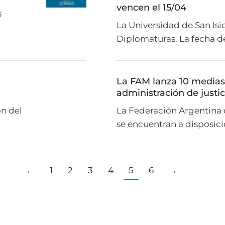
vencen el 15/04
s
La Universidad de San Isi
Diplomaturas. La fecha d
La FAM lanza 10 medias 
administración de justici
ón del
La Federación Argentina 
se encuentran a disposici
←
1
2
3
4
5
6
→