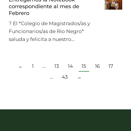
correspondiente al mes de
Febrero
? El *Colegio de Magistrados/as y
Funcionarios/as de Río Negro*
saluda y felicita a nuestro…
←
1
…
13
14
15
16
17
…
43
→