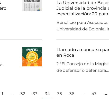
N
La Universidad de Bolo
ero
Judicial de la provinci
especialización: 20 para
Beneficio para Asociados
Universidad de Bolonia, I
Llamado a concurso para
en Roca
? *El Consejo de la Magis
la
de defensor o defensora…
1
…
32
33
34
35
36
…
43
→