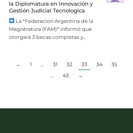
la Diplomatura en Innovación y
Gestión Judicial Tecnologica
La *Federacion Argentina de la
Magistratura (FAM)* informó que
otorgará 3 becas completas y…
←
1
…
31
32
33
34
35
…
43
→