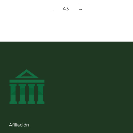
…
43
→
Afiliación