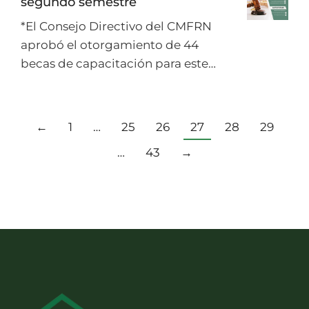
segundo semestre
*El Consejo Directivo del CMFRN
aprobó el otorgamiento de 44
becas de capacitación para este…
←
1
…
25
26
27
28
29
…
43
→